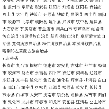
市 盖州市 阜新市 彰武县 辽阳市 灯塔市 辽阳县 盘锦市
盘山县 大洼县 铁岭市 开原市 铁岭县 昌图县 西丰县 朝阳
市 凌源市 北票市 朝阳县 建平县 兴城市 绥中县 建昌县
大石桥市 瓦房店市 普兰店市 调兵山市 葫芦岛市 岫岩满
族自治县 清原满族自治县 新宾满族自治县 阜新蒙古族自
治县 宽甸满族自治县 桓仁满族自治县 本溪满族自治县
喀喇沁左翼蒙古族自治县
7.吉林省
长春市 九台市 榆树市 德惠市 农安县 吉林市 舒兰市 桦甸
市 蛟河市 磐石市 永吉县 四平市 双辽市 梨树县 辽源市
东辽县 东丰县 通化市 集安市 通化县 辉南县 柳河县 白山
市 临江市 靖宇县 抚松县 江源县 松原市 乾安县 长岭县
扶余县 白城市 大安市 洮南市 镇赉县 通榆县 延吉市 图们
市 敦化市 龙井市 珲春市 和龙市 安图县 汪清县 公主岭市