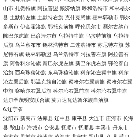
山市 扎赉特旗 阿拉善盟 额济纳旗 呼和浩特市 和林格尔
县 土默特左旗 土默特右旗 克什克腾旗 霍林郭勒市 鄂尔
多斯市 伊金霍洛旗 鄂托克前旗 呼伦贝尔市 额尔古纳市
陈巴尔虎旗 巴彦淖尔市 乌拉特中旗 乌拉特前旗 乌拉特
后旗 乌兰察布市 锡林浩特市 二连浩特市 苏尼特左旗 苏
尼特右旗 锡林郭勒盟 乌兰浩特市 阿拉善左旗 阿拉善右
旗 阿鲁科尔沁旗 新巴尔虎左旗 新巴尔虎右旗 鄂伦春自
治旗 西乌珠穆沁旗 东乌珠穆沁旗 科尔沁左翼中旗 科尔
沁左翼后旗 鄂温克族自治旗 察哈尔右翼前旗 察哈尔右翼
中旗 察哈尔右翼后旗 科尔沁右翼前旗 科尔沁右翼中旗
达尔罕茂明安联合旗 莫力达瓦达斡尔族自治旗
6.辽宁省
沈阳市 新民市 法库县 辽中县 康平县 大连市 庄河市 长海
县 鞍山市 海城市 台安县 抚顺市 抚顺县 本溪市 丹东市
东港市 凤城市 锦州市 凌海市 北宁市 黑山县 义 县 营口