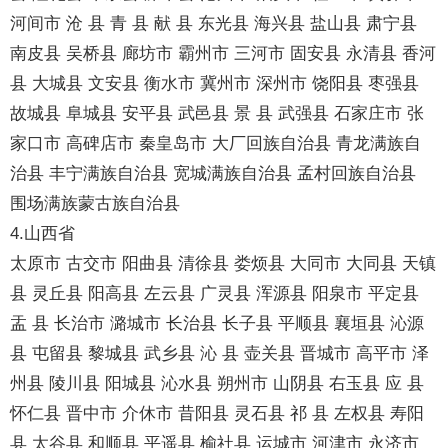
河间市 沧 县 青 县 献 县 东光县 海兴县 盐山县 肃宁县
南皮县 吴桥县 廊坊市 霸州市 三河市 固安县 永清县 香河
县 大城县 文安县 衡水市 冀州市 深州市 饶阳县 枣强县
故城县 阜城县 安平县 武邑县 景 县 武强县 石家庄市 张
家口市 高碑店市 秦皇岛市 大厂回族自治县 青龙满族自
治县 丰宁满族自治县 宽城满族自治县 孟村回族自治县
围场满族蒙古族自治县
4.山西省
太原市 古交市 阳曲县 清徐县 娄烦县 大同市 大同县 天镇
县 灵丘县 阳高县 左云县 广灵县 浑源县 阳泉市 平定县
盂 县 长治市 潞城市 长治县 长子县 平顺县 襄垣县 沁源
县 屯留县 黎城县 武乡县 沁 县 壶关县 晋城市 高平市 泽
州县 陵川县 阳城县 沁水县 朔州市 山阴县 右玉县 应 县
怀仁县 晋中市 介休市 昔阳县 灵石县 祁 县 左权县 寿阳
县 太谷县 和顺县 平遥县 榆社县 运城市 河津市 永济市