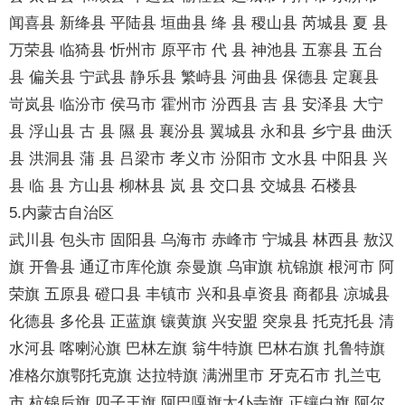
闻喜县 新绛县 平陆县 垣曲县 绛 县 稷山县 芮城县 夏 县
万荣县 临猗县 忻州市 原平市 代 县 神池县 五寨县 五台
县 偏关县 宁武县 静乐县 繁峙县 河曲县 保德县 定襄县
岢岚县 临汾市 侯马市 霍州市 汾西县 吉 县 安泽县 大宁
县 浮山县 古 县 隰 县 襄汾县 翼城县 永和县 乡宁县 曲沃
县 洪洞县 蒲 县 吕梁市 孝义市 汾阳市 文水县 中阳县 兴
县 临 县 方山县 柳林县 岚 县 交口县 交城县 石楼县
5.内蒙古自治区
武川县 包头市 固阳县 乌海市 赤峰市 宁城县 林西县 敖汉
旗 开鲁县 通辽市库伦旗 奈曼旗 乌审旗 杭锦旗 根河市 阿
荣旗 五原县 磴口县 丰镇市 兴和县卓资县 商都县 凉城县
化德县 多伦县 正蓝旗 镶黄旗 兴安盟 突泉县 托克托县 清
水河县 喀喇沁旗 巴林左旗 翁牛特旗 巴林右旗 扎鲁特旗
准格尔旗鄂托克旗 达拉特旗 满洲里市 牙克石市 扎兰屯
市 杭锦后旗 四子王旗 阿巴嘎旗太仆寺旗 正镶白旗 阿尔