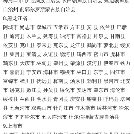
梅河口市 伊通满族自治县 长白朝鲜族自治县 延边朝鲜族
自治州 前郭尔罗斯蒙古族自治县
8.黑龙江省
阿城市 尚志市 双城市 五常市 方正县 宾 县 依兰县 巴彦
县 通河县 木兰县 延寿县 讷河市 富裕县 拜泉县 甘南县
依安县 克山县 泰来县 克东县 龙江县 鹤岗市 萝北县 绥滨
县 集贤县 宝清县 友谊县 饶河县 鸡西市 密山市 虎林市
鸡东县 大庆市 林甸县 肇州县 肇源县 漠河县 伊春市 铁力
市 嘉荫县 宁安市 海林市 穆棱市 林口县 东宁县 同江市
富锦市 桦川县 抚远县 桦南县 汤原县 勃利县 黑河市 北安
市 逊克县 嫩江县 孙吴县 绥化市 安达市 肇东市 海伦市
绥棱县 兰西县 明水县 青冈县 庆安县 望奎县 呼玛县 塔河
县 七台河市 双鸭山市 牡丹江市 佳木斯市 绥芬河市 哈尔
滨市 齐齐哈尔市 五大连池市 杜尔伯特蒙古族自治县
9.上海市