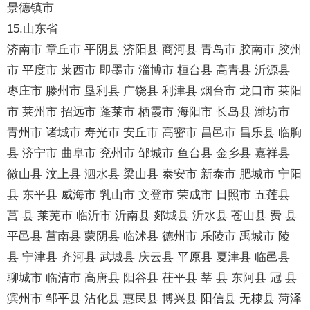
景德镇市
15.山东省
济南市 章丘市 平阴县 济阳县 商河县 青岛市 胶南市 胶州
市 平度市 莱西市 即墨市 淄博市 桓台县 高青县 沂源县
枣庄市 滕州市 垦利县 广饶县 利津县 烟台市 龙口市 莱阳
市 莱州市 招远市 蓬莱市 栖霞市 海阳市 长岛县 潍坊市
青州市 诸城市 寿光市 安丘市 高密市 昌邑市 昌乐县 临朐
县 济宁市 曲阜市 兖州市 邹城市 鱼台县 金乡县 嘉祥县
微山县 汶上县 泗水县 梁山县 泰安市 新泰市 肥城市 宁阳
县 东平县 威海市 乳山市 文登市 荣成市 日照市 五莲县
莒 县 莱芜市 临沂市 沂南县 郯城县 沂水县 苍山县 费 县
平邑县 莒南县 蒙阴县 临沭县 德州市 乐陵市 禹城市 陵
县 宁津县 齐河县 武城县 庆云县 平原县 夏津县 临邑县
聊城市 临清市 高唐县 阳谷县 茌平县 莘 县 东阿县 冠 县
滨州市 邹平县 沾化县 惠民县 博兴县 阳信县 无棣县 菏泽