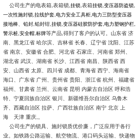
公司生产的电表箱,表箱锁,
,表箱
,
,
挂锁
挂锁
变压器防盗锁
,
,
,
一次性施封锁
拉线护套
电力安全工具柜
电力三防型变压器
、
,
钳,
,
,
,
接地棒
铅封
铅封
挂锁
变压器硅胶防护套
电力塑钢护栏
,
,
等产品,得到了客户的认可。山东省 济
警示桩
安全帽
标牌
南、黑龙江省 哈尔滨、吉林省 长春、辽宁省 沈阳、江苏
省 南京、安徽省 合肥、河北省 石家庄、河南省 郑州、
湖北省 武汉、湖南省 长沙、江西省 南昌、陕西省 西
安、山西省 太原、四川省 成都、青海省 西宁、海南省
海口、广东省 广州、贵州省 贵阳、浙江省 杭州、福建省
福州、甘肃省 兰州、云南省 昆明 内蒙古自治区 呼和浩
特、宁夏回族自治区 银川、新疆维吾尔自治区 乌鲁木
齐、西藏自治区 拉萨、广西壮族自治区 南宁 北京 上
海 天津 重庆,。
公司生产的锁具、施封锁质优价廉，广泛应用于各行
业。如铁路公路运输、航空物流、港口码头运输、快递物