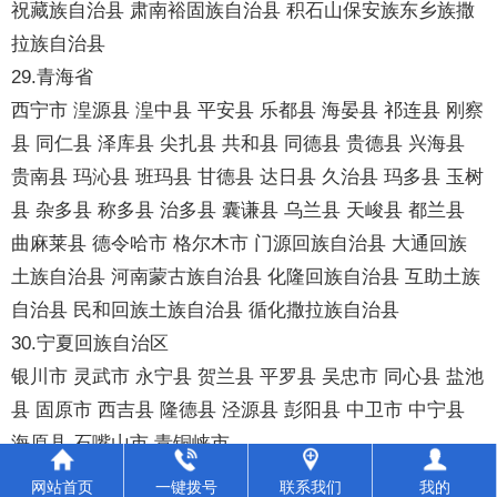
祝藏族自治县 肃南裕固族自治县 积石山保安族东乡族撒
拉族自治县
29.青海省
西宁市 湟源县 湟中县 平安县 乐都县 海晏县 祁连县 刚察
县 同仁县 泽库县 尖扎县 共和县 同德县 贵德县 兴海县
贵南县 玛沁县 班玛县 甘德县 达日县 久治县 玛多县 玉树
县 杂多县 称多县 治多县 囊谦县 乌兰县 天峻县 都兰县
曲麻莱县 德令哈市 格尔木市 门源回族自治县 大通回族
土族自治县 河南蒙古族自治县 化隆回族自治县 互助土族
自治县 民和回族土族自治县 循化撒拉族自治县
30.宁夏回族自治区
银川市 灵武市 永宁县 贺兰县 平罗县 吴忠市 同心县 盐池
县 固原市 西吉县 隆德县 泾源县 彭阳县 中卫市 中宁县
海原县 石嘴山市 青铜峡市
31.新疆维吾尔自治区
网站首页
一键拨号
联系我们
我的