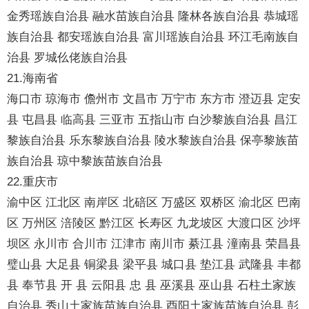
金秀瑶族自治县 融水苗族自治县 隆林各族自治县 恭城瑶
族自治县 都安瑶族自治县 富川瑶族自治县 环江毛南族自
治县 罗城仫佬族自治县
21.海南省
海口市 琼海市 儋州市 文昌市 万宁市 东方市 澄迈县 定安
县 屯昌县 临高县 三亚市 五指山市 白沙黎族自治县 昌江
黎族自治县 乐东黎族自治县 陵水黎族自治县 保亭黎族苗
族自治县 琼中黎族苗族自治县
22.重庆市
渝中区 江北区 南岸区 北碚区 万盛区 双桥区 渝北区 巴南
区 万州区 涪陵区 黔江区 长寿区 九龙坡区 大渡口区 沙坪
坝区 永川市 合川市 江津市 南川市 綦江县 潼南县 荣昌县
璧山县 大足县 铜梁县 梁平县 城口县 垫江县 武隆县 丰都
县 奉节县 开 县 云阳县 忠 县 巫溪县 巫山县 石柱土家族
自治县 秀山土家族苗族自治县 酉阳土家族苗族自治县 彭