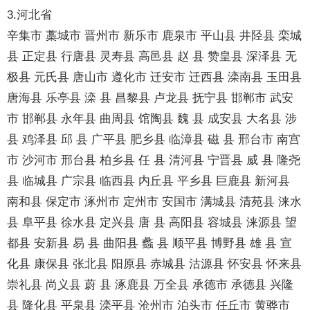
3.河北省
辛集市 藁城市 晋州市 新乐市 鹿泉市 平山县 井陉县 栾城
县 正定县 行唐县 灵寿县 高邑县 赵 县 赞皇县 深泽县 无
极县 元氏县 唐山市 遵化市 迁安市 迁西县 滦南县 玉田县
唐海县 乐亭县 滦 县 昌黎县 卢龙县 抚宁县 邯郸市 武安
市 邯郸县 永年县 曲周县 馆陶县 魏 县 成安县 大名县 涉
县 鸡泽县 邱 县 广平县 肥乡县 临漳县 磁 县 邢台市 南宫
市 沙河市 邢台县 柏乡县 任 县 清河县 宁晋县 威 县 隆尧
县 临城县 广宗县 临西县 内丘县 平乡县 巨鹿县 新河县
南和县 保定市 涿州市 定州市 安国市 满城县 清苑县 涞水
县 阜平县 徐水县 定兴县 唐 县 高阳县 容城县 涞源县 望
都县 安新县 易 县 曲阳县 蠡 县 顺平县 博野县 雄 县 宣
化县 康保县 张北县 阳原县 赤城县 沽源县 怀安县 怀来县
崇礼县 尚义县 蔚 县 涿鹿县 万全县 承德市 承德县 兴隆
县 隆化县 平泉县 滦平县 沧州市 泊头市 任丘市 黄骅市