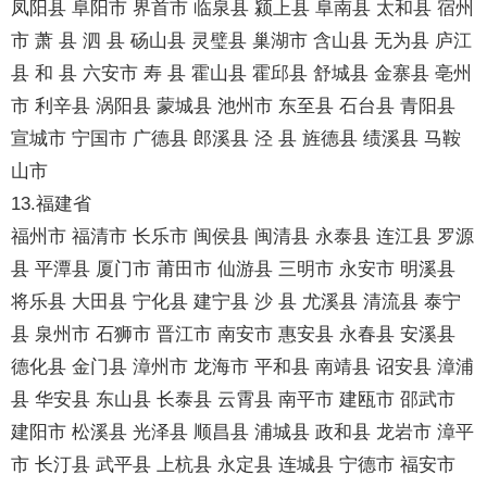
凤阳县 阜阳市 界首市 临泉县 颍上县 阜南县 太和县 宿州
市 萧 县 泗 县 砀山县 灵璧县 巢湖市 含山县 无为县 庐江
县 和 县 六安市 寿 县 霍山县 霍邱县 舒城县 金寨县 亳州
市 利辛县 涡阳县 蒙城县 池州市 东至县 石台县 青阳县
宣城市 宁国市 广德县 郎溪县 泾 县 旌德县 绩溪县 马鞍
山市
13.福建省
福州市 福清市 长乐市 闽侯县 闽清县 永泰县 连江县 罗源
县 平潭县 厦门市 莆田市 仙游县 三明市 永安市 明溪县
将乐县 大田县 宁化县 建宁县 沙 县 尤溪县 清流县 泰宁
县 泉州市 石狮市 晋江市 南安市 惠安县 永春县 安溪县
德化县 金门县 漳州市 龙海市 平和县 南靖县 诏安县 漳浦
县 华安县 东山县 长泰县 云霄县 南平市 建瓯市 邵武市
建阳市 松溪县 光泽县 顺昌县 浦城县 政和县 龙岩市 漳平
市 长汀县 武平县 上杭县 永定县 连城县 宁德市 福安市