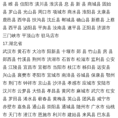
县 睢 县 信阳市 潢川县 淮滨县 息 县 新 县 商城县 固始
县 罗山县 光山县 周口市 项城市 商水县 淮阳县 太康县
鹿邑县 西华县 扶沟县 沈丘县 郸城县 确山县 新蔡县 上蔡
县 西平县 泌阳县 平舆县 汝南县 遂平县 正阳县 济源市
三门峡市 平顶山市 驻马店市
17.湖北省
武汉市 黄石市 大冶市 阳新县 十堰市 郧 县 竹山县 房 县
郧西县 竹溪县 荆州市 洪湖市 石首市 松滋市 监利县 公安
县 江陵县 宜昌市 宜都市 当阳市 枝江市 秭归县 远安县
兴山县 襄樊市 枣阳市 宜城市 南漳县 谷城县 保康县 鄂州
市 荆门市 钟祥市 京山县 沙洋县 孝感市 应城市 安陆市
汉川市 云梦县 大悟县 孝昌县 黄冈市 麻城市 武穴市 红安
县 罗田县 浠水县 蕲春县 黄梅县 英山县 团风县 咸宁市
赤壁市 嘉鱼县 通山县 崇阳县 通城县 随州市 广水市 仙桃
市 天门市 潜江市 恩施市 利川市 建始县 来凤县 巴东县