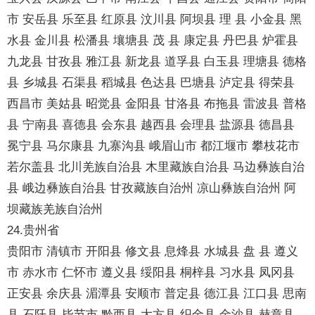
市 安岳县 乐至县 红原县 汶川县 阿坝县 理 县 小金县 黑
水县 金川县 松潘县 壤塘县 茂 县 康定县 丹巴县 炉霍县
九龙县 甘孜县 雅江县 新龙县 道孚县 白玉县 理塘县 德格
县 乡城县 石渠县 稻城县 色达县 巴塘县 泸定县 得荣县
西昌市 美姑县 昭觉县 金阳县 甘洛县 布拖县 雷波县 普格
县 宁南县 喜德县 会东县 越西县 会理县 盐源县 德昌县
冕宁县 马尔康县 九寨沟县 峨眉山市 都江堰市 攀枝花市
若尔盖县 北川羌族自治县 木里藏族自治县 马边彝族自治
县 峨边彝族自治县 甘孜藏族自治州 凉山彝族自治州 阿
坝藏族羌族自治州
24.贵州省
贵阳市 清镇市 开阳县 修文县 息烽县 水城县 盘 县 遵义
市 赤水市 仁怀市 遵义县 绥阳县 桐梓县 习水县 凤冈县
正安县 余庆县 湄潭县 安顺市 普定县 德江县 江口县 思南
县 石阡县 毕节市 黔西县 大方县 织金县 金沙县 赫章县