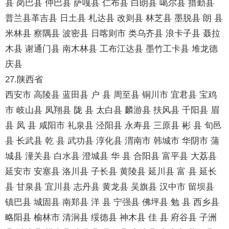
县 岗巴县 仲巴县 萨嘎县 仁布县 白朗县 噶尔县 措勤县
普兰县革吉县 日土县 札达县 改则县 林芝县 墨脱县 朗 县
米林县 察隅县 波密县 日喀则市 类乌齐县 浪卡子县 聂拉
木县 谢通门县 南木林县 工布江达县 墨竹工卡县 堆龙德
庆县
27.陕西省
西安市 高陵县 蓝田县 户 县 周至县 铜川市 宜君县 宝鸡
市 岐山县 凤翔县 陇 县 太白县 麟游县 扶风县 千阳县 眉
县 凤 县 咸阳市 礼泉县 泾阳县 永寿县 三原县 彬 县 旬邑
县 长武县 乾 县 武功县 淳化县 渭南市 韩城市 华阴市 蒲
城县 潼关县 白水县 澄城县 华 县 合阳县 富平县 大荔县
延安市 安塞县 洛川县 子长县 黄陵县 延川县 富 县 延长
县 甘泉县 宜川县 志丹县 黄龙县 吴旗县 汉中市 留坝县
镇巴县 城固县 南郑县 洋 县 宁强县 佛坪县 勉 县 西乡县
略阳县 榆林市 清涧县 绥德县 神木县 佳 县 府谷县 子洲