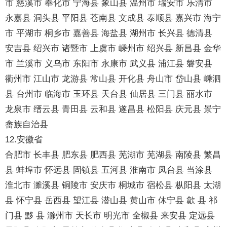
市 慈溪市 奉化市 宁海县 象山县 温州市 瑞安市 乐清市
永嘉县 洞头县 平阳县 苍南县 文成县 泰顺县 嘉兴市 海宁
市 平湖市 桐乡市 嘉善县 海盐县 湖州市 长兴县 德清县
安吉县 绍兴市 诸暨市 上虞市 嵊州市 绍兴县 新昌县 金华
市 兰溪市 义乌市 东阳市 永康市 武义县 浦江县 磐安县
衢州市 江山市 龙游县 常山县 开化县 舟山市 岱山县 嵊泗
县 台州市 临海市 玉环县 天台县 仙居县 三门县 丽水市
龙泉市 缙云县 青田县 云和县 遂昌县 松阳县 庆元县 景宁
畲族自治县
12.安徽省
合肥市 长丰县 肥东县 肥西县 芜湖市 芜湖县 南陵县 繁昌
县 蚌埠市 怀远县 固镇县 五河县 淮南市 凤台县 当涂县
淮北市 濉溪县 铜陵市 安庆市 桐城市 宿松县 枞阳县 太湖
县 怀宁县 岳西县 望江县 潜山县 黄山市 休宁县 歙 县 祁
门县 黟 县 滁州市 天长市 明光市 全椒县 来安县 定远县