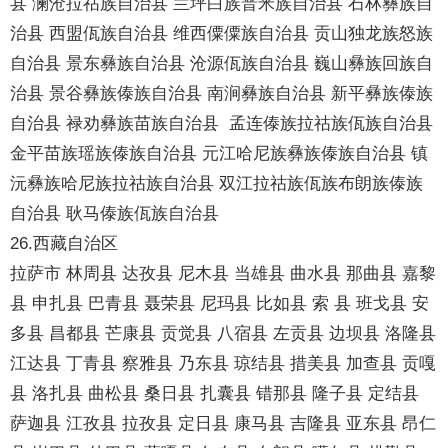
县 澜沧拉祜族自治县 兰坪白族普米族自治县 石林彝族自
治县 西盟佤族自治县 维西僳僳族自治县 贡山独龙族怒族
自治县 景东彝族自治县 沧源佤族自治县 巍山彝族回族自
治县 景谷彝族傣族自治县 南涧彝族自治县 新平彝族傣族
自治县 禄劝彝族苗族自治县 孟连傣族拉祜族佤族自治县
金平苗族瑶族傣族自治县 元江哈尼族彝族傣族自治县 镇
沅彝族哈尼族拉祜族自治县 双江拉祜族佤族布朗族傣族
自治县 耿马傣族佤族自治县
26.西藏自治区
拉萨市 林周县 达孜县 尼木县 当雄县 曲水县 那曲县 嘉黎
县 申扎县 巴青县 聂荣县 尼玛县 比如县 索 县 班戈县 安
多县 昌都县 芒康县 贡觉县 八宿县 左贡县 边坝县 洛隆县
江达县 丁青县 察雅县 乃东县 琼结县 措美县 加查县 贡嘎
县 洛扎县 曲松县 桑日县 扎囊县 错那县 隆子县 定结县
萨迦县 江孜县 拉孜县 定日县 康马县 吉隆县 亚东县 昂仁