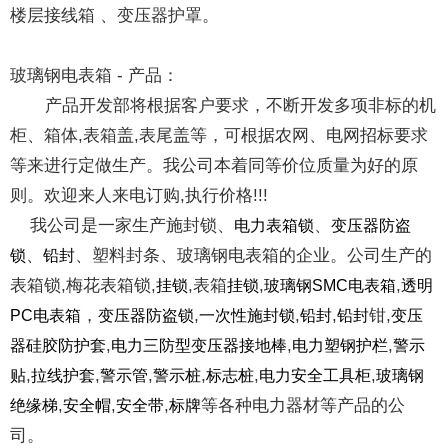
楼层接线箱 、变压器护罩。
玻璃钢电表箱 - 产品：
产品开发部将根据客户要求，不断开发多项非标的机
柜、箱体,表箱盖,表尾盖等，可根据农网、电网招标要求
等来进行定做生产。我公司本着同等价位质量为好的原
则。欢迎来人来电订购,执行价格!!!
我公司是一家生产施封锁、
、
电力表箱锁
变压器防盗
、
、塑料封条、玻璃钢电表箱的企业。公司生产的
锁
铅封
表箱锁,梅花表箱锁,
,表箱
,
,
挂锁
挂锁
玻璃钢SMC电表箱
透明
，
,
,
,
钳,
PC电表箱
变压器防盗锁
一次性施封锁
铅封
铅封
变压
,
,
,
器硅胶防护套
电力三防型变压器接地棒
电力塑钢护栏
警示
,
,
,
,
,
,
贴
拉线护套
警示管
警示桩
标志桩
电力安全工具柜
玻璃钢
,
,
,
等各种电力器材等产品的公
绝缘梯
安全帽
安全带
标牌
司。