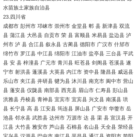
水苗族土家族自治县
23.四川省
成都市 彭州市 邛崃市 崇州市 金堂县 郫 县 新津县 双流
县 蒲江县 大邑县 自贡市 荣 县 富顺县 米易县 盐边县 泸
州市 泸 县 合江县 叙永县 古蔺县 德阳市 广汉市 什邡市
绵竹市 罗江县 中江县 绵阳市 江油市 盐亭县 三台县 平武
县 安 县 梓潼县 广元市 青川县 旺苍县 剑阁县 苍溪县 遂
宁市 射洪县 蓬溪县 大英县 内江市 资中县 隆昌县 威远县
乐山市 夹江县 井研县 犍为县 沐川县 南充市 阆中市 营山
县 蓬安县 仪陇县 南部县 西充县 眉山市 仁寿县 彭山县
洪雅县 丹棱县 青神县 宜宾市 宜宾县 兴文县 南溪县 珙
县 长宁县 高 县 江安县 筠连县 屏山县 广安市 华蓥市 岳
池县 邻水县 武胜县 达州市 万源市 达 县 渠 县 宣汉县 开
江县 大竹县 雅安市 芦山县 石棉县 名山县 天全县 荥经县
宝兴县 汉源县 巴中市 南江县 平昌县 通江县 资阳市 简阳