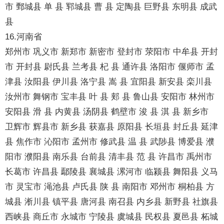
市 鄄城县 单 县 郓城县 曹 县 定陶县 巨野县 东明县 成武
县
16.河南省
郑州市 巩义市 新郑市 新密市 登封市 荥阳市 中牟县 开封
市 开封县 尉氏县 兰考县 杞 县 通许县 洛阳市 偃师市 孟
津县 汝阳县 伊川县 洛宁县 嵩 县 宜阳县 新安县 栾川县
汝州市 舞钢市 宝丰县 叶 县 郏 县 鲁山县 安阳市 林州市
安阳县 滑 县 内黄县 汤阴县 鹤壁市 浚 县 淇 县 新乡市
卫辉市 辉县市 新乡县 获嘉县 原阳县 长垣县 封丘县 延津
县 焦作市 沁阳市 孟州市 修武县 温 县 武陟县 博爱县 濮
阳市 濮阳县 南乐县 台前县 清丰县 范 县 许昌市 禹州市
长葛市 许昌县 鄢陵县 襄城县 漯河市 临颍县 舞阳县 义马
市 灵宝市 渑池县 卢氏县 陕 县 南阳市 邓州市 桐柏县 方
城县 淅川县 镇平县 唐河县 南召县 内乡县 新野县 社旗县
西峡县 商丘市 永城市 宁陵县 虞城县 民权县 夏邑县 柘城