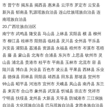
市 普宁市 揭东县 揭西县 惠来县 云浮市 罗定市 云安县
新兴县 郁南县 乳源瑶族自治县 连山壮族瑶族自治县 连
南瑶族自治县
20.广西壮族自治区
南宁市 武鸣县 隆安县 马山县 上林县 宾阳县 横 县 柳州
市 柳江县 桂林市 阳朔县 临桂县 灵川县 全州县 平乐县
兴安县 灌阳县 荔浦县 资源县 永福县 梧州市 岑溪市 苍梧
县 藤 县 蒙山县 北海市 合浦县 东兴市 上思县 钦州市 灵
山县 浦北县 贵港市 桂平市 平南县 玉林市 北流市 容 县
陆川县 博白县 兴业县 百色市 凌云县 平果县 西林县 乐业
县 德保县 田林县 田阳县 靖西县 田东县 那坡县 贺州市
钟山县 昭平县 河池市 宜州市 天峨县 凤山县 南丹县 东兰
县 来宾市 合山市 象州县 武宣县 忻城县 崇左市 凭祥市
宁明县 扶绥县 龙州县 大新县 天等县 防城港市 三江侗族
自治县 大化瑶族自治县 巴马瑶族自治县 龙胜各族自治县