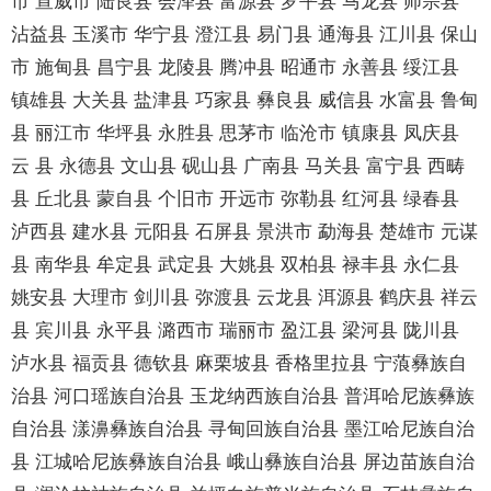
市 宣威市 陆良县 会泽县 富源县 罗平县 马龙县 师宗县
沾益县 玉溪市 华宁县 澄江县 易门县 通海县 江川县 保山
市 施甸县 昌宁县 龙陵县 腾冲县 昭通市 永善县 绥江县
镇雄县 大关县 盐津县 巧家县 彝良县 威信县 水富县 鲁甸
县 丽江市 华坪县 永胜县 思茅市 临沧市 镇康县 凤庆县
云 县 永德县 文山县 砚山县 广南县 马关县 富宁县 西畴
县 丘北县 蒙自县 个旧市 开远市 弥勒县 红河县 绿春县
泸西县 建水县 元阳县 石屏县 景洪市 勐海县 楚雄市 元谋
县 南华县 牟定县 武定县 大姚县 双柏县 禄丰县 永仁县
姚安县 大理市 剑川县 弥渡县 云龙县 洱源县 鹤庆县 祥云
县 宾川县 永平县 潞西市 瑞丽市 盈江县 梁河县 陇川县
泸水县 福贡县 德钦县 麻栗坡县 香格里拉县 宁蒗彝族自
治县 河口瑶族自治县 玉龙纳西族自治县 普洱哈尼族彝族
自治县 漾濞彝族自治县 寻甸回族自治县 墨江哈尼族自治
县 江城哈尼族彝族自治县 峨山彝族自治县 屏边苗族自治