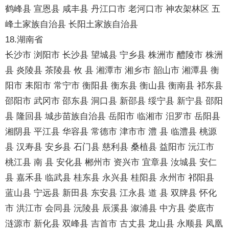
鹤峰县 宣恩县 咸丰县 丹江口市 老河口市 神农架林区 五
峰土家族自治县 长阳土家族自治县
18.湖南省
长沙市 浏阳市 长沙县 望城县 宁乡县 株洲市 醴陵市 株洲
县 炎陵县 茶陵县 攸 县 湘潭市 湘乡市 韶山市 湘潭县 衡
阳市 耒阳市 常宁市 衡阳县 衡东县 衡山县 衡南县 祁东县
邵阳市 武冈市 邵东县 洞口县 新邵县 绥宁县 新宁县 邵阳
县 隆回县 城步苗族自治县 岳阳市 临湘市 汨罗市 岳阳县
湘阴县 平江县 华容县 常德市 津市市 澧 县 临澧县 桃源
县 汉寿县 安乡县 石门县 慈利县 桑植县 益阳市 沅江市
桃江县 南 县 安化县 郴州市 资兴市 宜章县 汝城县 安仁
县 嘉禾县 临武县 桂东县 永兴县 桂阳县 永州市 祁阳县
蓝山县 宁远县 新田县 东安县 江永县 道 县 双牌县 怀化
市 洪江市 会同县 沅陵县 辰溪县 溆浦县 中方县 娄底市
涟源市 新化县 双峰县 吉首市 古丈县 龙山县 永顺县 凤凰