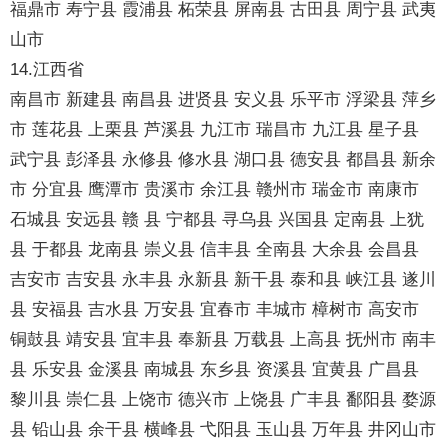
福鼎市 寿宁县 霞浦县 柘荣县 屏南县 古田县 周宁县 武夷
山市
14.江西省
南昌市 新建县 南昌县 进贤县 安义县 乐平市 浮梁县 萍乡
市 莲花县 上栗县 芦溪县 九江市 瑞昌市 九江县 星子县
武宁县 彭泽县 永修县 修水县 湖口县 德安县 都昌县 新余
市 分宜县 鹰潭市 贵溪市 余江县 赣州市 瑞金市 南康市
石城县 安远县 赣 县 宁都县 寻乌县 兴国县 定南县 上犹
县 于都县 龙南县 崇义县 信丰县 全南县 大余县 会昌县
吉安市 吉安县 永丰县 永新县 新干县 泰和县 峡江县 遂川
县 安福县 吉水县 万安县 宜春市 丰城市 樟树市 高安市
铜鼓县 靖安县 宜丰县 奉新县 万载县 上高县 抚州市 南丰
县 乐安县 金溪县 南城县 东乡县 资溪县 宜黄县 广昌县
黎川县 崇仁县 上饶市 德兴市 上饶县 广丰县 鄱阳县 婺源
县 铅山县 余干县 横峰县 弋阳县 玉山县 万年县 井冈山市