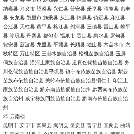
纳雍县 兴义市 望谟县 兴仁县 普安县 册亨县 晴隆县 贞丰
县 安龙县 凯里市 施秉县 从江县 锦屏县 镇远县 麻江县
台江县 天柱县 黄平县 榕江县 剑河县 三穗县 雷山县 黎平
县 岑巩县 丹寨县 都匀市 福泉市 贵定县 惠水县 罗甸县
瓮安县 荔波县 龙里县 平塘县 长顺县 独山县 六盘水市 六
枝特区 万山特区 三都水族自治县 松桃苗族自治县 玉屏
侗族自治县 沿河土家族自治县 道真仡佬族苗族自治县 务
川仡佬族苗族自治县平坝县 镇宁布依族苗族自治县 紫云
苗族布依族自治县 关岭布依族苗族自治县铜仁市 印江土
家族苗族自治县 黔东南苗族侗族自治州 黔西南布依族苗
族自治州 威宁彝族回族苗族自治县 黔南布依族苗族自治
州
25.云南省
昆明市 安宁市 富民县 嵩明县 呈贡县 晋宁县 宜良县 曲靖