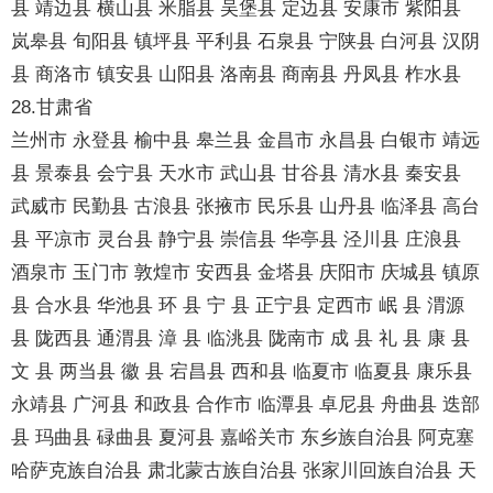
县 靖边县 横山县 米脂县 吴堡县 定边县 安康市 紫阳县
岚皋县 旬阳县 镇坪县 平利县 石泉县 宁陕县 白河县 汉阴
县 商洛市 镇安县 山阳县 洛南县 商南县 丹凤县 柞水县
28.甘肃省
兰州市 永登县 榆中县 皋兰县 金昌市 永昌县 白银市 靖远
县 景泰县 会宁县 天水市 武山县 甘谷县 清水县 秦安县
武威市 民勤县 古浪县 张掖市 民乐县 山丹县 临泽县 高台
县 平凉市 灵台县 静宁县 崇信县 华亭县 泾川县 庄浪县
酒泉市 玉门市 敦煌市 安西县 金塔县 庆阳市 庆城县 镇原
县 合水县 华池县 环 县 宁 县 正宁县 定西市 岷 县 渭源
县 陇西县 通渭县 漳 县 临洮县 陇南市 成 县 礼 县 康 县
文 县 两当县 徽 县 宕昌县 西和县 临夏市 临夏县 康乐县
永靖县 广河县 和政县 合作市 临潭县 卓尼县 舟曲县 迭部
县 玛曲县 碌曲县 夏河县 嘉峪关市 东乡族自治县 阿克塞
哈萨克族自治县 肃北蒙古族自治县 张家川回族自治县 天